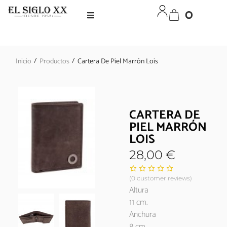
0
/
/
Inicio
Productos
Cartera De Piel Marrón Lois
CARTERA DE
PIEL MARRÓN
LOIS
28,00
€
(
0
customer reviews)
Altura
11 cm.
Anchura
8 cm.