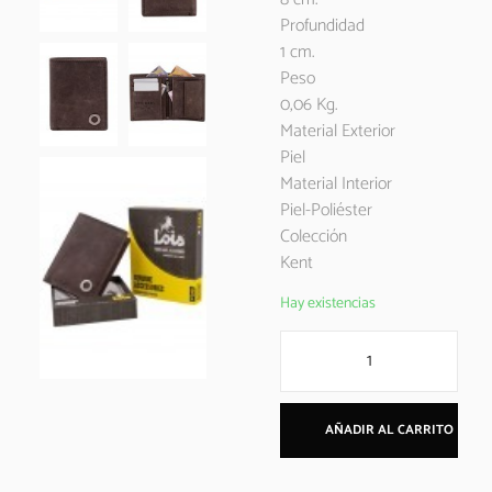
Profundidad
1 cm.
Peso
0,06 Kg.
Material Exterior
Piel
Material Interior
Piel-Poliéster
Colección
Kent
Hay existencias
AÑADIR AL CARRITO