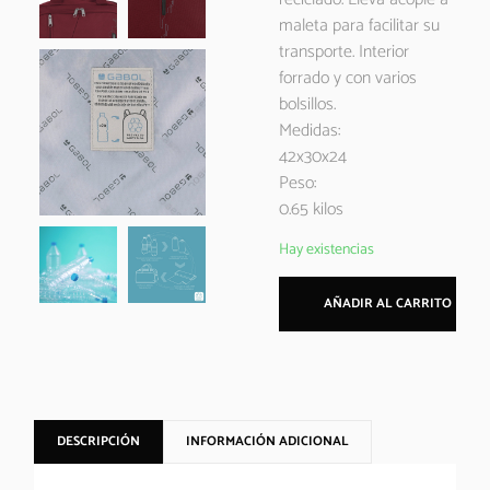
maleta para facilitar su
transporte. Interior
forrado y con varios
bolsillos.
Medidas:
42x30x24
Peso:
0.65 kilos
Hay existencias
AÑADIR AL CARRITO
DESCRIPCIÓN
INFORMACIÓN ADICIONAL