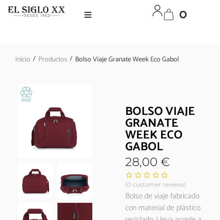
0
/
/
Inicio
Productos
Bolso Viaje Granate Week Eco Gabol
BOLSO VIAJE
GRANATE
WEEK ECO
GABOL
28,00
€
(
0
customer reviews)
Bolso de viaje fabricado
con material de plástico
reciclado. Lleva acople a