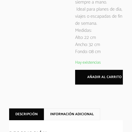
siempre a mano.
Ideal para planes de día,
viajes o escapadas de fin
de semana.
Medidas:
Alto: 22 cm
Ancho: 32 cm
Fondo: 08 cm
Hay existencias
AÑADIR AL CARRITO
DESCRIPCIÓN
INFORMACIÓN ADICIONAL