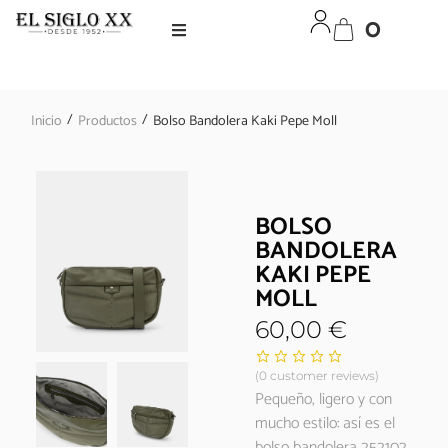
0
/
/
Inicio
Productos
Bolso Bandolera Kaki Pepe Moll
BOLSO
BANDOLERA
KAKI PEPE
MOLL
60,00
€
(
0
customer reviews)
Pequeño, ligero y con
mucho estilo: así es el
bolso bandolera 252102