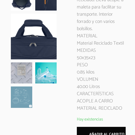
maleta para facilitar su
transporte. Interior
forrado y con varios
bolsillos.
MATERIAL
Material Reciclado Textil
MEDIDAS
50x35x23
PESO
0.85 kilos
VOLUMEN
40.00 Litros
CARACTERÍSTICAS
ACOPLE A CARRO
MATERIAL RECICLADO
Hay existencias
AÑADIR AL CARRITO