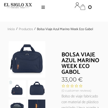
0
/
/
Inicio
Productos
Bolsa Viaje Azul Marino Week Eco Gabol
BOLSA VIAJE
AZUL MARINO
WEEK ECO
GABOL
33,00
€
(
0
customer reviews)
Bolso de viaje fabricado
con material de plástico
reciclado. Lleva acople a