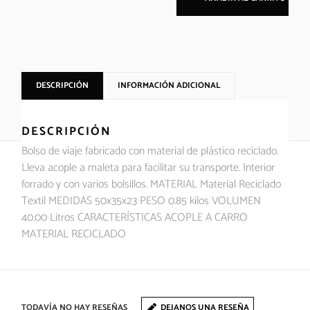
DESCRIPCIÓN
INFORMACIÓN ADICIONAL
DESCRIPCIÓN
Bolso de viaje fabricado con material de plástico reciclado.
Lleva acople a maleta para facilitar su transporte. Interior
forrado y con varios bolsillos. MATERIAL Material Reciclado
Textil MEDIDAS 50x35x23 PESO 0.85 kilos VOLUMEN
40.00 Litros CARACTERÍSTICAS ACOPLE A CARRO
MATERIAL RECICLADO
TODAVÍA NO HAY RESEÑAS
DEJANOS UNA RESEÑA