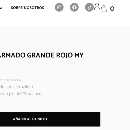
0
SOBRE NOSOTROS
ARMADO GRANDE ROJO MY
er reviews)
de con cremallera.
 en piel 100% vacuno.
AÑADIR AL CARRITO