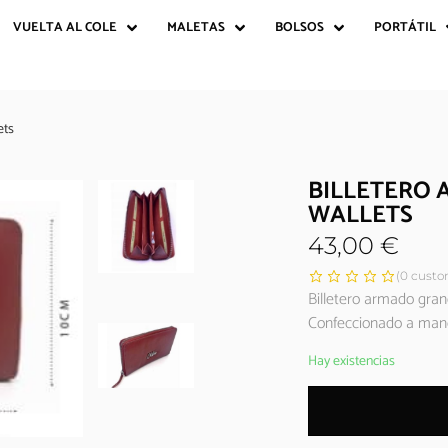
VUELTA AL COLE
MALETAS
BOLSOS
PORTÁTIL
ets
BILLETERO 
WALLETS
43,00
€
(
0
custom
Billetero armado gran
Confeccionado a mano
Hay existencias