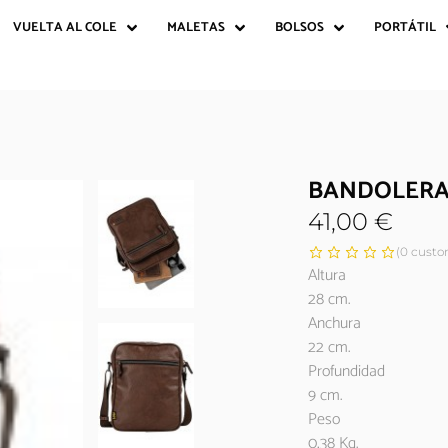
VUELTA AL COLE
MALETAS
BOLSOS
PORTÁTIL
BANDOLERA 
41,00
€
(
0
custom
Altura
28 cm.
Anchura
22 cm.
Profundidad
9 cm.
Peso
0,38 Kg.