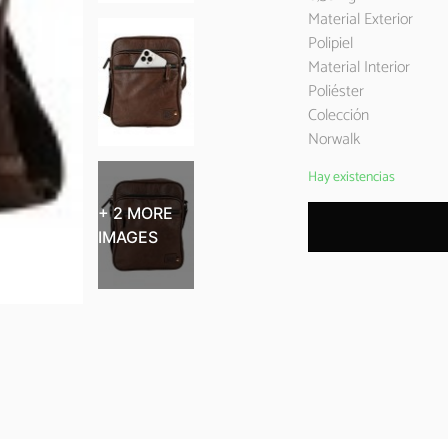
Material Exterior
Polipiel
Material Interior
Poliéster
Colección
Norwalk
Hay existencias
+ 2 MORE
IMAGES