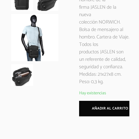
firma JASLEN de la
nueva
colección NORWICH.
Bolsa de mensajero al
hombro. Cartera de Viaje.
Todos los
productos JASLEN son
un referente de calidad,
seguridad y confianza.
Medidas: 21x27x8 cm.
Peso: 0,3 kg.
Hay existencias
AÑADIR AL CARRITO