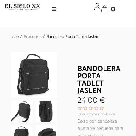
0
/
/
Inicio
Productos
Bandolera Porta Tablet Jaslen
BANDOLERA
PORTA
TABLET
JASLEN
24,00
€
(
0
customer reviews)
Bolso con bandolera
ajustable pequeña para
hombre de la