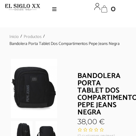
0
/
/
Inicio
Productos
Bandolera Porta Tablet Dos Compartimentos Pepe Jeans Negra
BANDOLERA
PORTA
TABLET DOS
COMPARTIMENT
PEPE JEANS
NEGRA
38,00
€
(
0
customer reviews)