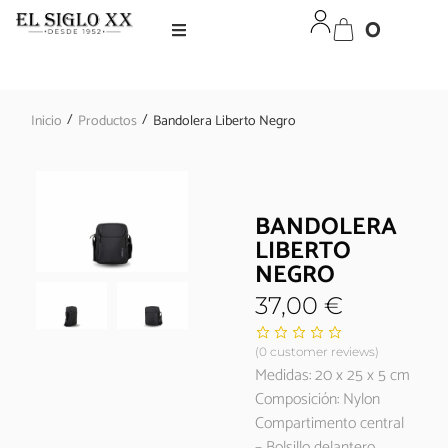
0
/
/
Inicio
Productos
Bandolera Liberto Negro
BANDOLERA
LIBERTO
NEGRO
37,00
€
(
0
customer reviews)
Medidas: 20 x 25 x 5 cm
Composición: Nylon
Compartimento central
– Bolsillo delantero