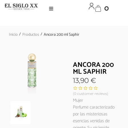
0
/
/
Inicio
Productos
Ancora 200 ml Saphir
ANCORA 200
ML SAPHIR
13,90
€
(
0
customer reviews)
Mujer
Perfume caracterizado
por las misteriosas
esencias venidas de
oriente. Su pirámide