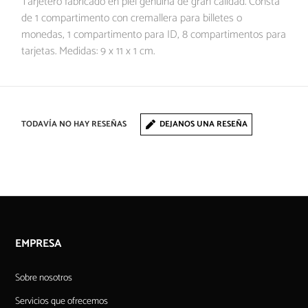
Tarjetero fabricado en piel genuina de gran calidad. Consta
de 1 compartimento con cremallera para billetes o
monedas, 1 compartimento para ID, 8 compartimentos para
tarjetas. Medidas: 9 x 11 x 1 cm.
TODAVÍA NO HAY RESEÑAS
DEJANOS UNA RESEÑA
EMPRESA
Sobre nosotros
Servicios que ofrecemos