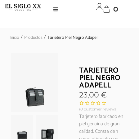
0
/
/
Inicio
Productos
Tarjetero Piel Negro Adapell
TARJETERO
PIEL NEGRO
ADAPELL
23,00
€
(
0
customer reviews)
Tarjetero fabricado en
piel genuina de gran
calidad. Consta de 1
compartimento con