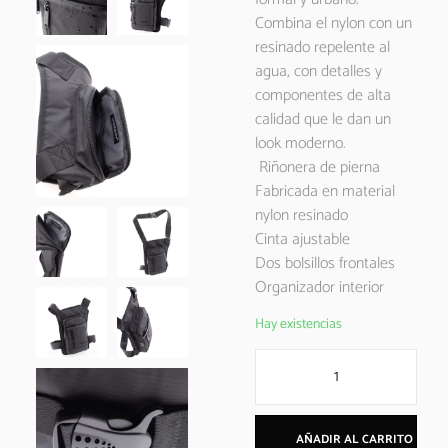
Combina el nylon con un
resinado repelente al
agua, con detalles y
componentes de alta
calidad que le dan un
look moderno.
Riñonera de pierna
Fabricada en material
nylon resinado
Cinta ajustable
Dos bolsillos frontales
Organizador interior
Hay existencias
AÑADIR AL CARRITO