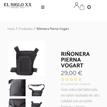
0
/
/
Inicio
Productos
Riñonera Pierna Vogart
RIÑONERA
PIERNA
VOGART
29,00
€
(
0
customer reviews)
Una colección fabricada
en nylon resinado de alta
calidad con un estilo
formal y urbano.