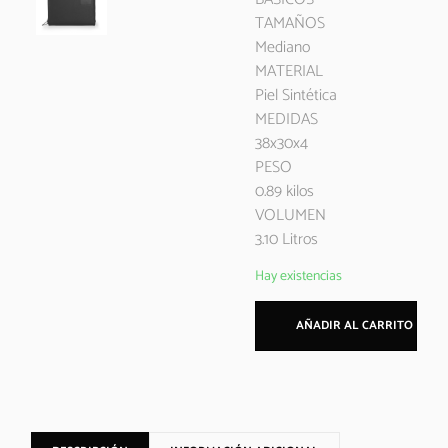
TAMAÑOS
Mediano
MATERIAL
Piel Sintética
MEDIDAS
38x30x4
PESO
0.89 kilos
VOLUMEN
3.10 Litros
Hay existencias
AÑADIR AL CARRITO