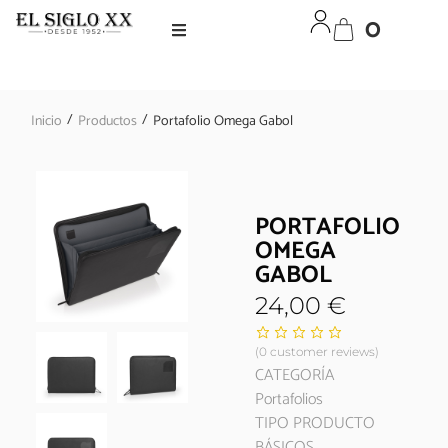
0
/
/
Inicio
Productos
Portafolio Omega Gabol
PORTAFOLIO
OMEGA
GABOL
24,00
€
(
0
customer reviews)
CATEGORÍA
Portafolios
TIPO PRODUCTO
BÁSICOS