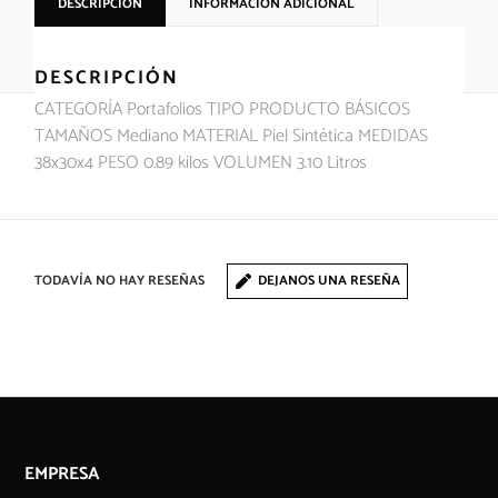
DESCRIPCIÓN
INFORMACIÓN ADICIONAL
DESCRIPCIÓN
CATEGORÍA Portafolios TIPO PRODUCTO BÁSICOS
TAMAÑOS Mediano MATERIAL Piel Sintética MEDIDAS
38x30x4 PESO 0.89 kilos VOLUMEN 3.10 Litros
TODAVÍA NO HAY RESEÑAS
DEJANOS UNA RESEÑA
EMPRESA