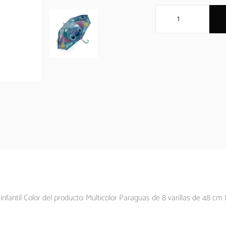
nfantil Color del producto: Multicolor Paraguas de 8 varillas de 48 cm