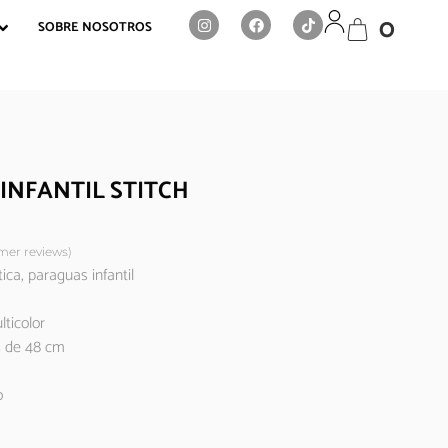
0
SOBRE NOSOTROS
INFANTIL STITCH
er reviews)
ca, paraguas infantil
lticolor
s de 48 cm
o