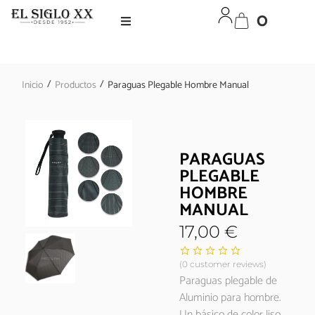
0
/
/
Inicio
Productos
Paraguas Plegable Hombre Manual
PARAGUAS
PLEGABLE
HOMBRE
MANUAL
17,00
€
(
0
customer reviews)
Paraguas plegable de
Aluminio para hombre.
Un básico de color liso