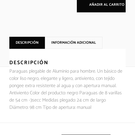
AÑADIR AL CARRITO
DESCRIPCIÓN
INFORMACIÓN ADICIONAL
DESCRIPCIÓN
Paraguas plegable de Aluminio para hombre. Un básico de
color liso negro, elegante y ligero, antiviento, con tejido
pongee extra resistente al agua y con apertura manual.
Antiviento Color del producto: negro Paraguas de 8 varillas
de 54 cm -3secc Medidas plegado: 24 cm de largo
Diámetro: 98 cm Tipo de apertura: manual