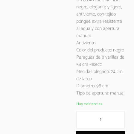
negro, elegante y ligero,
antiviento, con tejido
pongee extra resistente
al agua y con apertura
manual.
Antiviento
Color del producto: negro
Paraguas de 8 varillas de
54 cm -3secc
Medidas plegado: 24 cm
de largo
Diámetro: 98 cm
Tipo de apertura: manual
Hay existencias