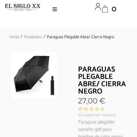
0
/
/
Inicio
Productos
Paraguas Plegable Abre/ Cierra Negro
PARAGUAS
PLEGABLE
ABRE/ CIERRA
NEGRO
27,00
€
(
0
customer reviews)
Paraguas plegable
tamaño golf para
hombre de color negro.