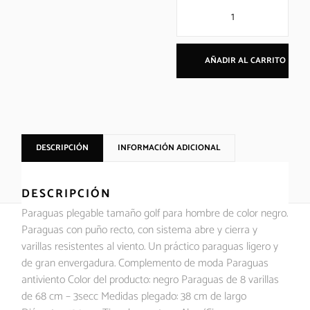
AÑADIR AL CARRITO
DESCRIPCIÓN
INFORMACIÓN ADICIONAL
DESCRIPCIÓN
Paraguas plegable tamaño golf para hombre de color negro.
Paraguas con puño recto, con sistema abre y cierra y
varillas resistentes al viento. Un práctico paraguas ligero y
de gran envergadura. Complemento de moda Paraguas
antiviento Color del producto: negro Paraguas de 8 varillas
de 68 cm – 3secc Medidas plegado: 38 cm de largo