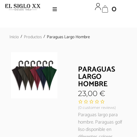
0
/
/
Inicio
Productos
Paraguas Largo Hombre
PARAGUAS
LARGO
HOMBRE
23,00
€
(
0
customer reviews)
Paraguas largo para
hombre. Paraguas golf
liso disponible en
diferentes colores.