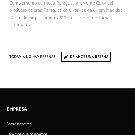
Complemento de moda Paraguas antiviento Color del
producto: colores Paraguas de 8 varillas de 67 cm Medidas:
86 cm de largo Diámetro: 120 cm Tipo de apertura:
automática
TODAVÍA NO HAY RESEÑAS
DEJANOS UNA RESEÑA
EMPRESA
Sobre nosotros
Servicios que ofrecemos