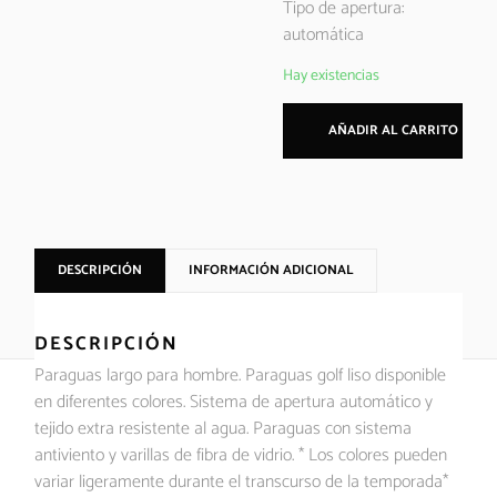
Tipo de apertura:
automática
Hay existencias
AÑADIR AL CARRITO
DESCRIPCIÓN
INFORMACIÓN ADICIONAL
DESCRIPCIÓN
Paraguas largo para hombre. Paraguas golf liso disponible
en diferentes colores. Sistema de apertura automático y
tejido extra resistente al agua. Paraguas con sistema
antiviento y varillas de fibra de vidrio. * Los colores pueden
variar ligeramente durante el transcurso de la temporada*