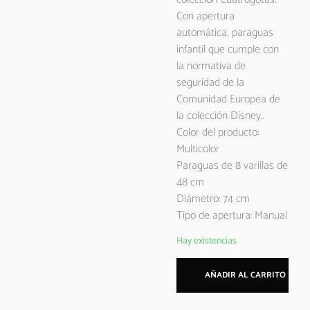
Con apertura
automática, paraguas
infantil que cumple con
la normativa de
seguridad de la
Comunidad Europea de
la colección Disney..
Color del producto:
Multicolor
Paraguas de 8 varillas de
48 cm
Diámetro: 74 cm
Tipo de apertura: Manual
Hay existencias
AÑADIR AL CARRITO