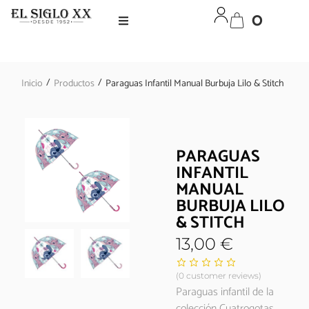
0
/
/
Inicio
Productos
Paraguas Infantil Manual Burbuja Lilo & Stitch
PARAGUAS
INFANTIL
MANUAL
BURBUJA LILO
& STITCH
13,00
€
(
0
customer reviews)
Paraguas infantil de la
colección Cuatrogotas.