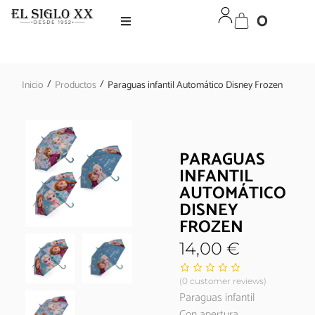
0
/
/
Inicio
Productos
Paraguas infantil Automático Disney Frozen
PARAGUAS
INFANTIL
AUTOMÁTICO
DISNEY
FROZEN
14,00
€
(
0
customer reviews)
Paraguas infantil
Con apertura