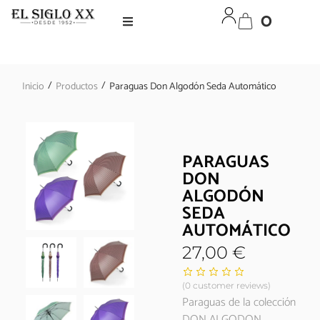
0
/
/
Inicio
Productos
Paraguas Don Algodón Seda Automático
PARAGUAS
DON
ALGODÓN
SEDA
AUTOMÁTICO
27,00
€
(
0
customer reviews)
Paraguas de la colección
DON ALGODON.