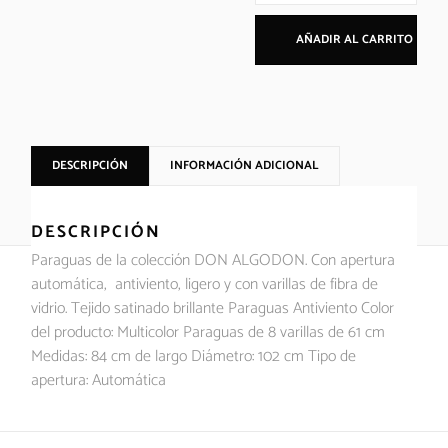
AÑADIR AL CARRITO
DESCRIPCIÓN
INFORMACIÓN ADICIONAL
DESCRIPCIÓN
Paraguas de la colección DON ALGODON. Con apertura
automática, antiviento, ligero y con varillas de fibra de
vidrio. Tejido satinado brillante Paraguas Antiviento Color
del producto: Multicolor Paraguas de 8 varillas de 61 cm
Medidas: 84 cm de largo Diámetro: 102 cm Tipo de
apertura: Automática