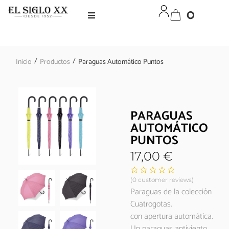
0
/
/
Inicio
Productos
Paraguas Automático Puntos
PARAGUAS
AUTOMÁTICO
PUNTOS
17,00
€
(
0
customer reviews)
Paraguas de la colección
Cuatrogotas.
con apertura automática.
Un paraguas antiviento