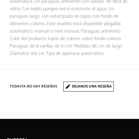
automática. Un paraguas antiviento con varillas de fibra de
vidrio. Con tejido pongee extra resistente al agua. Un
paraguas largo con estampado de topos con fondo de
diferentes colores. Este modelo está disponible plegable
automático, manual o mini manual. Paraguas antiviento
Color del producto: topos de colores sobre fondo colores
Paraguas de 8 varillas de 61 cm Medidas: 86 cm de largo
Diámetro: 105 cm Tipo de apertura: automática
TODAVÍA NO HAY RESEÑAS
DEJANOS UNA RESEÑA