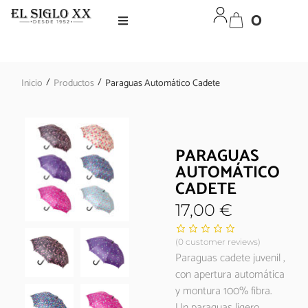
0
/
/
Inicio
Productos
Paraguas Automático Cadete
PARAGUAS
AUTOMÁTICO
CADETE
17,00
€
(
0
customer reviews)
Paraguas cadete juvenil ,
con apertura automática
y montura 100% fibra.
Un paraguas ligero,