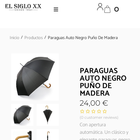
0
/
/
Inicio
Productos
Paraguas Auto Negro Puño De Madera
PARAGUAS
AUTO NEGRO
PUÑO DE
MADERA
24,00
€
(
0
customer reviews)
Con apertura
automática. Un clásico y
elegante paraguas negro