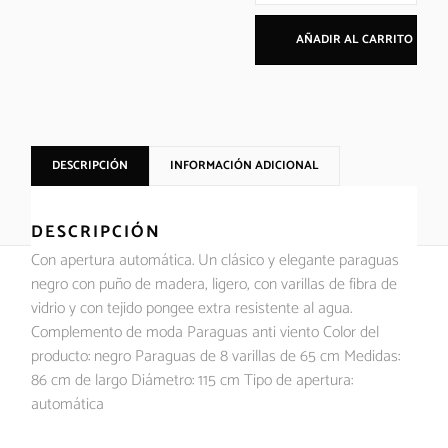
AÑADIR AL CARRITO
DESCRIPCIÓN
INFORMACIÓN ADICIONAL
DESCRIPCIÓN
Con apertura automática. Un clásico y elegante paraguas
negro con puño de madera, ligero, con varillas de fibra de
vidrio y con tejido pongee extra resistente al agua.
Complemento de moda Paraguas anti viento Color del
producto: negro Paraguas de 8 varillas de 65 cm Medidas:
86 cm de largo Diámetro: 115 cm Tipo de apertura:
automática