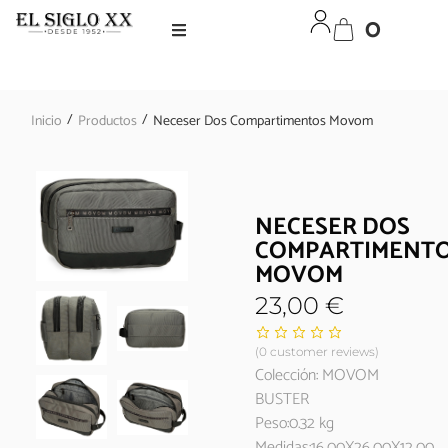
0
/
/
Inicio
Productos
Neceser Dos Compartimentos Movom
NECESER DOS
COMPARTIMENT
MOVOM
23,00
€
(
0
customer reviews)
Colección: MOVOM
BUSTER
Peso:0.32 kg
Medidas:16,00X26,00X12,00