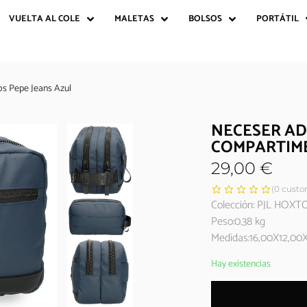
VUELTA AL COLE
MALETAS
BOLSOS
PORTÁTIL
s Pepe Jeans Azul
NECESER A
COMPARTIME
29,00
€
(
0
custom
Colección: PJL HOX
Peso:0.38 kg
Medidas:16,00X12,00
Hay existencias