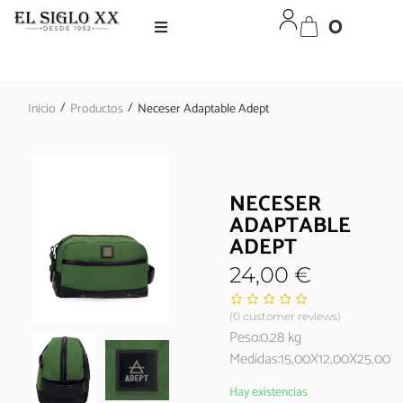
0
/
/
Inicio
Productos
Neceser Adaptable Adept
NECESER
ADAPTABLE
ADEPT
24,00
€
(
0
customer reviews)
Peso:0.28 kg
Medidas:15,00X12,00X25,00
Hay existencias