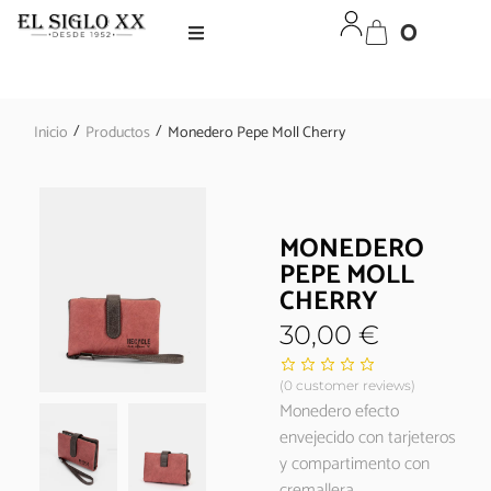
0
/
/
Inicio
Productos
Monedero Pepe Moll Cherry
MONEDERO
PEPE MOLL
CHERRY
30,00
€
(
0
customer reviews)
Monedero efecto
envejecido con tarjeteros
y compartimento con
cremallera