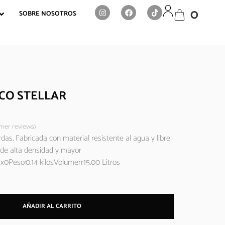
0
SOBRE NOSOTROS
CO STELLAR
er reviews)
das. Fabricada con material resistente al agua y libre
 de alta densidad y mayor
x0Peso:0.14 kilosVolumen:15.00 Litros
AÑADIR AL CARRITO