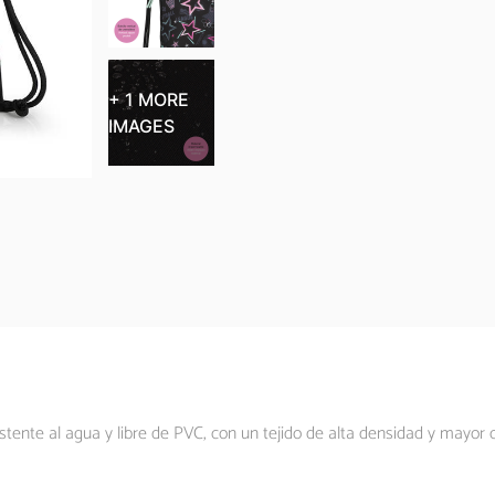
+ 1 MORE
IMAGES
stente al agua y libre de PVC, con un tejido de alta densidad y mayor