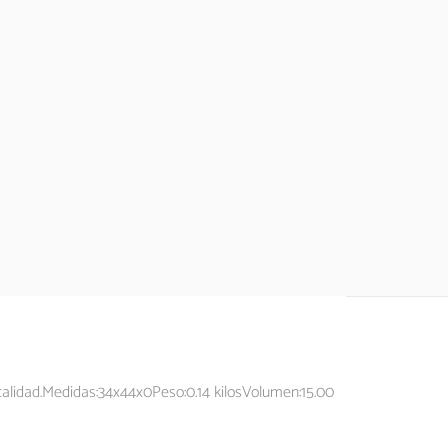
 calidad.Medidas:34x44x0Peso:0.14 kilosVolumen:15.00