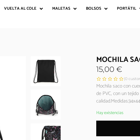
VUELTA AL COLE
MALETAS
BOLSOS
PORTÁTIL
MOCHILA SA
15,00
€
(
0
custom
Mochila saco con cuer
de PVC, con un tejido
calidad.Medidas:34x44
Hay existencias