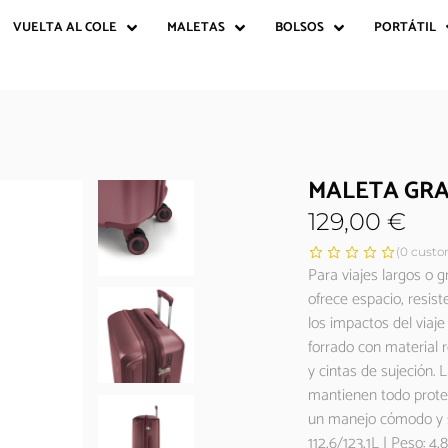
VUELTA AL COLE
MALETAS
BOLSOS
PORTÁTIL
MALETA GRA
129,00
€
(
0
custom
Para viajes largos o 
ofrece espacio, resist
los impactos del viaje
forrado con material 
y cintas de sujeción.
mantienen todo proteg
un manejo cómodo y s
112,6/123,1L | Peso: 4,8