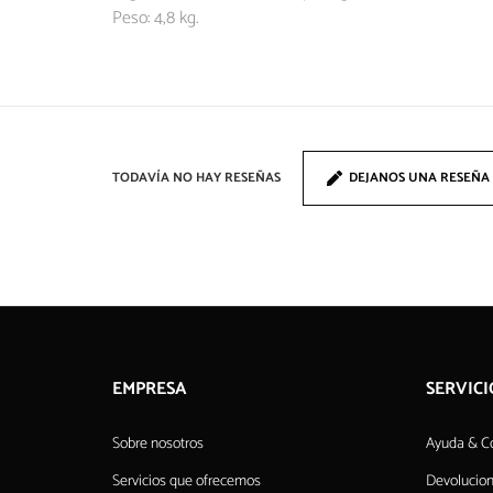
Peso: 4,8 kg.
TODAVÍA NO HAY RESEÑAS
DEJANOS UNA RESEÑA
EMPRESA
SERVICI
Sobre nosotros
Ayuda & C
Servicios que ofrecemos
Devolucio