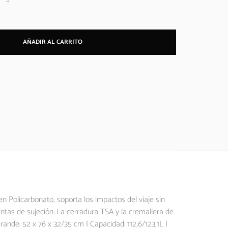
AÑADIR AL CARRITO
en Policarbonato, soporta los impactos del viaje sin
ntas de sujeción. La cerradura TSA y la cremallera de
nde: 52 x 76 x 32/35 cm | Capacidad: 112,6/123,1L |