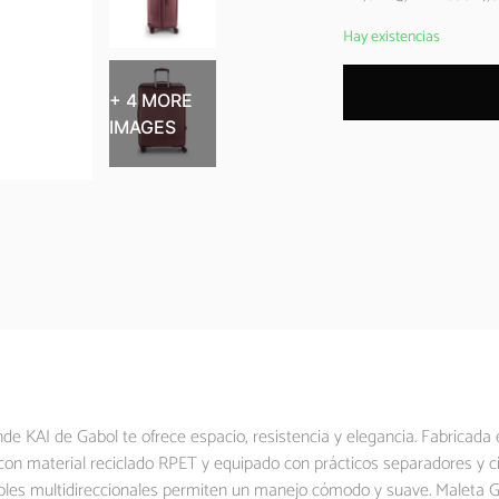
Hay existencias
+ 4 MORE
IMAGES
de KAI de Gabol te ofrece espacio, resistencia y elegancia. Fabricada 
 con material reciclado RPET y equipado con prácticos separadores y ci
les multidireccionales permiten un manejo cómodo y suave. Maleta Gra