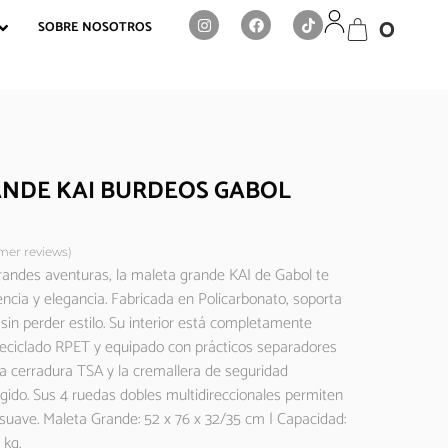
0
SOBRE NOSOTROS
NDE KAI BURDEOS GABOL
er reviews)
grandes aventuras, la maleta grande KAI de Gabol te
encia y elegancia. Fabricada en Policarbonato, soporta
 sin perder estilo. Su interior está completamente
reciclado RPET y equipado con prácticos separadores
 La cerradura TSA y la cremallera de seguridad
ido. Sus 4 ruedas dobles multidireccionales permiten
uave. Maleta Grande: 52 x 76 x 32/35 cm | Capacidad:
 kg.