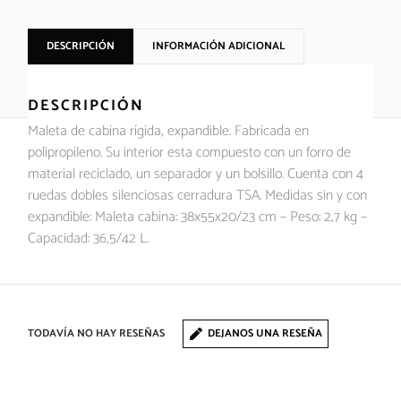
DESCRIPCIÓN
INFORMACIÓN ADICIONAL
DESCRIPCIÓN
Maleta de cabina rígida, expandible. Fabricada en
polipropileno. Su interior esta compuesto con un forro de
material reciclado, un separador y un bolsillo. Cuenta con 4
ruedas dobles silenciosas cerradura TSA. Medidas sin y con
expandible: Maleta cabina: 38x55x20/23 cm – Peso: 2,7 kg –
Capacidad: 36,5/42 L.
TODAVÍA NO HAY RESEÑAS
DEJANOS UNA RESEÑA