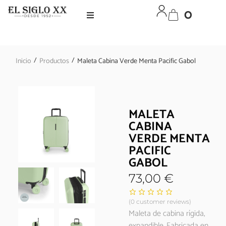
0
/
/
Inicio
Productos
Maleta Cabina Verde Menta Pacific Gabol
MALETA
CABINA
VERDE MENTA
PACIFIC
GABOL
73,00
€
(
0
customer reviews)
Maleta de cabina rígida,
expandible. Fabricada en