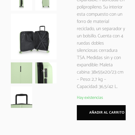
polipropileno. Su interior
esta compuesto con un
forro de material
reciclado, un separador y
un bolsillo. Cuenta con 4
ruedas dobles
silenciosas cerradura
TSA. Medidas sin y con
expandible: Maleta
cabina: 38x55x20/23 cm
– Peso: 2,7 kg –
Capacidad: 36,5/42 L.
Hay existencias
AÑADIR AL CARRITO