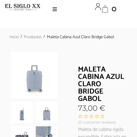
0
/
/
Inicio
Productos
Maleta Cabina Azul Claro Bridge Gabol
MALETA
CABINA AZUL
CLARO
BRIDGE
GABOL
73,00
€
(
0
customer reviews)
Maleta de cabina rígida
expandible. Fabricada en