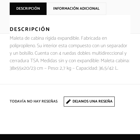
DESCRIPCIÓN
INFORMACIÓN ADICIONAL
DESCRIPCIÓN
Maleta de cabina rígida expandible. Fabricada en
polipropileno. Su interior esta compuesto con un separador
y un bolsillo. Cuenta con 4 ruedas dobles multidireccional y
cerradura TSA. Medidas sin y con expandible: Maleta cabina:
38x55x20/23 cm – Peso: 2,7 kg – Capacidad: 36,5/42 L.
TODAVÍA NO HAY RESEÑAS
DEJANOS UNA RESEÑA