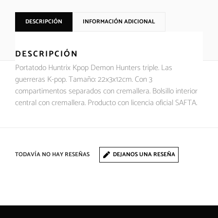
DESCRIPCIÓN
INFORMACIÓN ADICIONAL
DESCRIPCIÓN
Portatodo Huntrix Kpop Demon Hunters triple. Las
guerreras K-pop. Tamaño: 22x3x12cm. Con 3
compartimentos separados con cremallera. Bolsillo interior
central con cremallera. Producto con licencia oficial SAFTA.
TODAVÍA NO HAY RESEÑAS
DEJANOS UNA RESEÑA