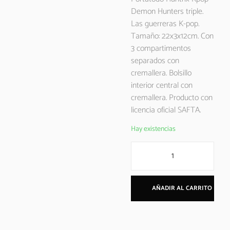
Demon Hunters triple.
Las guerreras K-pop.
Tamaño: 22x3x12cm. Con
3 compartimentos
separados con
cremallera. Bolsillo
interior central con
cremallera. Producto con
licencia oficial SAFTA.
Hay existencias
AÑADIR AL CARRITO