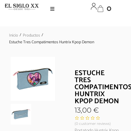
0
/
/
Inicio
Productos
Estuche Tres Compatimentos Huntrix Kpop Demon
ESTUCHE
TRES
COMPATIMENTO
HUNTRIX
KPOP DEMON
13,00
€
(
0
customer reviews)
Portatodo Huntrix Kpop