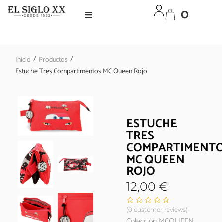
0
/
/
Inicio
Productos
Estuche Tres Compartimentos MC Queen Rojo
ESTUCHE
TRES
COMPARTIMENT
MC QUEEN
ROJO
12,00
€
(
0
customer reviews)
Colección MCQUEEN