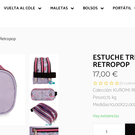
VUELTA AL COLE
MALETAS
BOLSOS
PORTÁTIL
 Retropop
ESTUCHE TR
RETROPOP
17,00
€
(
0
custom
Colección: KUROMI
Peso:0,15 kg
Medidas:10,00X22,00
Hay existencias