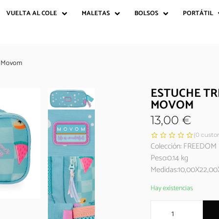
VUELTA AL COLE
MALETAS
BOLSOS
PORTÁTIL
m Movom
ESTUCHE T
MOVOM
13,00
€
(
0
custom
Colección: FREEDOM
Peso:0.14 kg
Medidas:10,00X22,00
Hay existencias