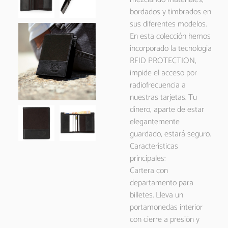
bordados y timbrados en
sus diferentes modelos.
En esta colección hemos
incorporado la tecnología
RFID PROTECTION,
impide el acceso por
radiofrecuencia a
nuestras tarjetas. Tu
dinero, aparte de estar
elegantemente
guardado, estará seguro.
Características
principales:
Cartera con
departamento para
billetes. Lleva un
portamonedas interior
con cierre a presión y