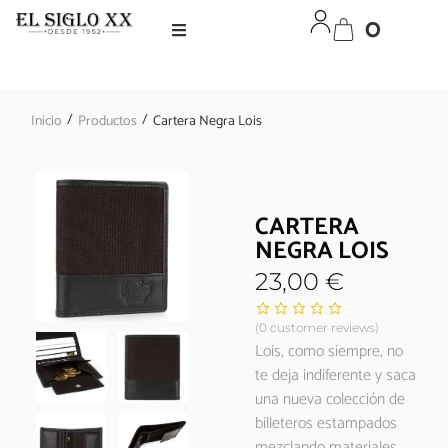
0
/
/
Inicio
Productos
Cartera Negra Lois
CARTERA
NEGRA LOIS
23,00
€
(
0
customer reviews)
Lois, como siempre, no
te deja indiferente y saca
una nueva colección de
billeteros estampados
mezclando materiales,