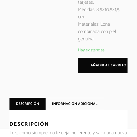
tarjetas.
Medidas: 8,5×10,5×1,5
cm.
Materiales: Lona
combinada con piel
genuina.
Hay existencias
AÑADIR AL CARRITO
DESCRIPCIÓN
INFORMACIÓN ADICIONAL
DESCRIPCIÓN
Lois, como siempre, no te deja indiferente y saca una nueva