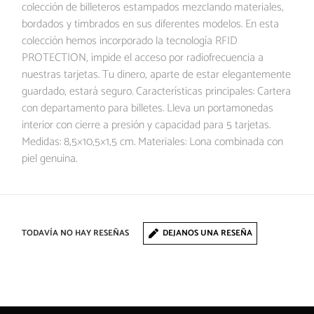
colección de billeteros estampados mezclando materiales,
bordados y timbrados en sus diferentes modelos. En esta
colección hemos incorporado la tecnología RFID
PROTECTION, impide el acceso por radiofrecuencia a
nuestras tarjetas. Tu dinero, aparte de estar elegantemente
guardado, estará seguro. Características principales: Cartera
con departamento para billetes. Lleva un portamonedas
interior con cierre a presión y capacidad para 5 tarjetas.
Medidas: 8,5×10,5×1,5 cm. Materiales: Lona combinada con
piel genuina.
TODAVÍA NO HAY RESEÑAS
DEJANOS UNA RESEÑA