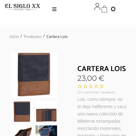
0
/
/
Inicio
Productos
Cartera Lois
CARTERA LOIS
23,00
€
(
0
customer reviews)
Lois, como siempre, no
te deja indiferente y saca
una nueva colección de
billeteros estampados
mezclando materiales,
bordados y timbrados en