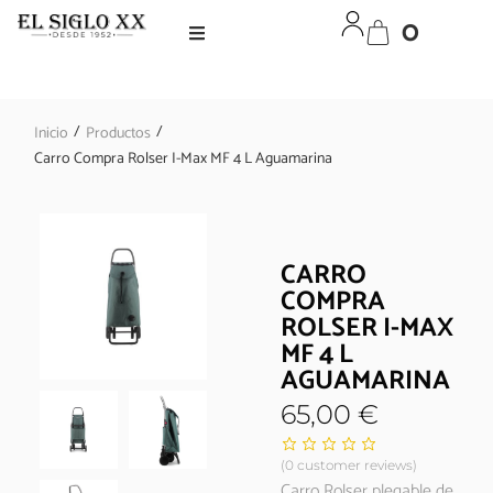
0
/
/
Inicio
Productos
Carro Compra Rolser I-Max MF 4 L Aguamarina
CARRO
COMPRA
ROLSER I-MAX
MF 4 L
AGUAMARINA
65,00
€
(
0
customer reviews)
Carro Rolser plegable de