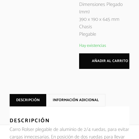
Dimensiones Plegado
(mm)
390 x 190 x 645 mm
Chasis
Plegable
Hay existencias
AÑADIR AL CARRITO
DESCRIPCIÓN
INFORMACIÓN ADICIONAL
DESCRIPCIÓN
Carro Rolser plegable de aluminio de 2/4 ruedas, para evitar
cargas innecesarias. En posición de dos ruedas para llevar