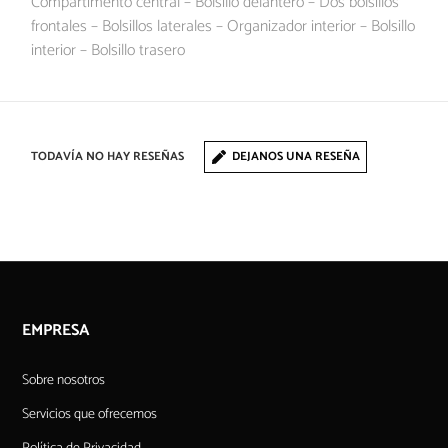
Compartimento central – Bolsillo delantero – Dos bolsillos
frontales – Bolsillos laterales – Organizador interior – Bolsillo
interior – Bolsillo trasero
TODAVÍA NO HAY RESEÑAS
DEJANOS UNA RESEÑA
EMPRESA
Sobre nosotros
Servicios que ofrecemos