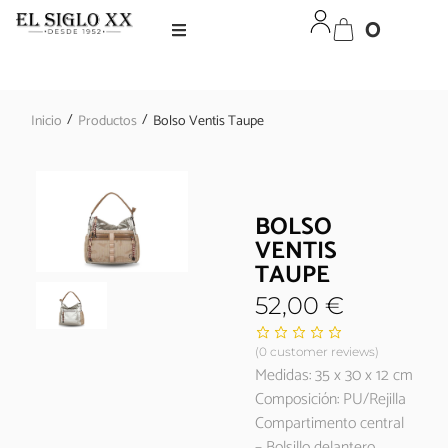
0
/
/
Inicio
Productos
Bolso Ventis Taupe
BOLSO
VENTIS
TAUPE
52,00
€
(
0
customer reviews)
Medidas: 35 x 30 x 12 cm
Composición: PU/Rejilla
Compartimento central
– Bolsillo delantero