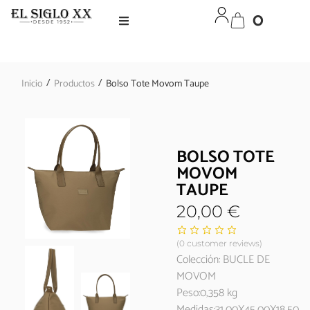
0
/
/
Inicio
Productos
Bolso Tote Movom Taupe
BOLSO TOTE
MOVOM
TAUPE
20,00
€
(
0
customer reviews)
Colección: BUCLE DE
MOVOM
Peso:0,358 kg
Medidas:31,00X45,00X18,50