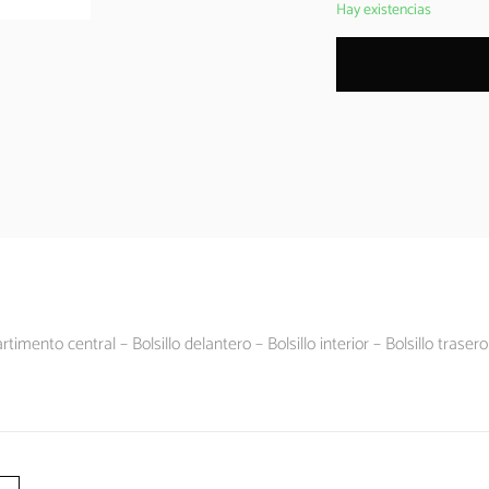
Hay existencias
ento central – Bolsillo delantero – Bolsillo interior – Bolsillo traser