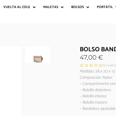
VUELTA AL COLE
MALETAS
BOLSOS
PORTÁTIL
BOLSO BAND
47,00
€
(
0
custom
Medidas: 28 x 20 x 13
Composición: Nylon
– Compartimento cent
– Bolsillo delantero
– Bolsillo interior
– Bolsillo trasero
– Bandolera ajustable