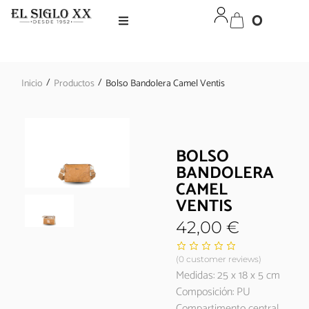
0
/
/
Inicio
Productos
Bolso Bandolera Camel Ventis
BOLSO
BANDOLERA
CAMEL
VENTIS
42,00
€
(
0
customer reviews)
Medidas: 25 x 18 x 5 cm
Composición: PU
Compartimento central