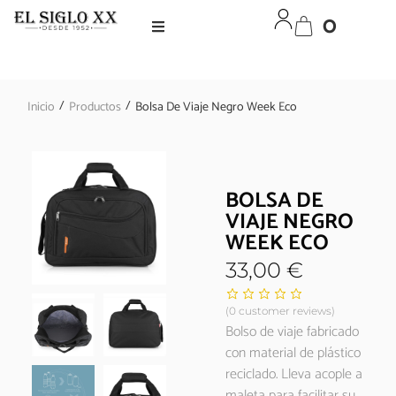
0
/
/
Inicio
Productos
Bolsa De Viaje Negro Week Eco
BOLSA DE
VIAJE NEGRO
WEEK ECO
33,00
€
(
0
customer reviews)
Bolso de viaje fabricado
con material de plástico
reciclado. Lleva acople a
maleta para facilitar su