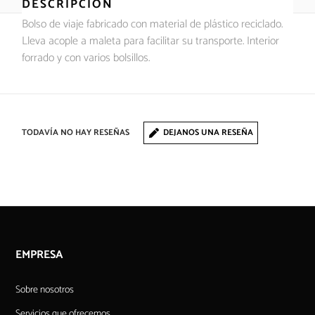
DESCRIPCIÓN
Bolso de viaje fabricado con material de plástico reciclado.
Lleva acople a maleta para facilitar su transporte. Interior
forrado y con varios bolsillos.
TODAVÍA NO HAY RESEÑAS
DEJANOS UNA RESEÑA
EMPRESA
Sobre nosotros
Servicios que ofrecemos