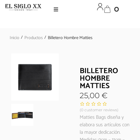
0
/
/
Inicio
Productos
Billetero Hombre Matties
BILLETERO
HOMBRE
MATTIES
25,00
€
(
0
customer reviews)
Matties Bags diseña y
elabora sus artículos con
la mayor dedicación.
Medidas: 9cm – 11cm –