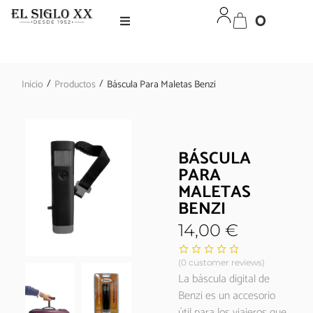
0
/
/
Inicio
Productos
Báscula Para Maletas Benzi
BÁSCULA
PARA
MALETAS
BENZI
14,00
€
(
0
customer reviews)
La báscula digital de
Benzi es un accesorio
útil para los viajeros que