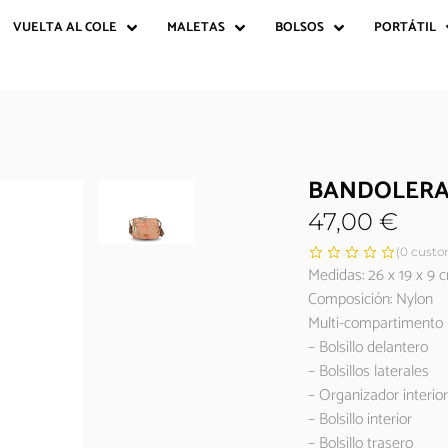
VUELTA AL COLE
MALETAS
BOLSOS
PORTÁTIL
BANDOLERA
47,00
€
(
0
custom
Medidas: 26 x 19 x 9 
Composición: Nylon
Multi-compartimento
– Bolsillo delantero
– Bolsillos laterales
– Organizador interior
– Bolsillo interior
– Bolsillo trasero