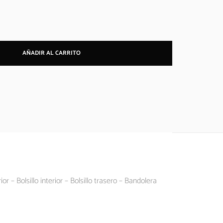
AÑADIR AL CARRITO
 – Bolsillo interior – Bolsillo trasero – Bandolera