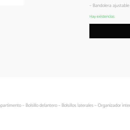
– Bandolera ajustable
Hay existencias
timento – Bolsillo delantero – Bolsillos laterales – Organizador interior